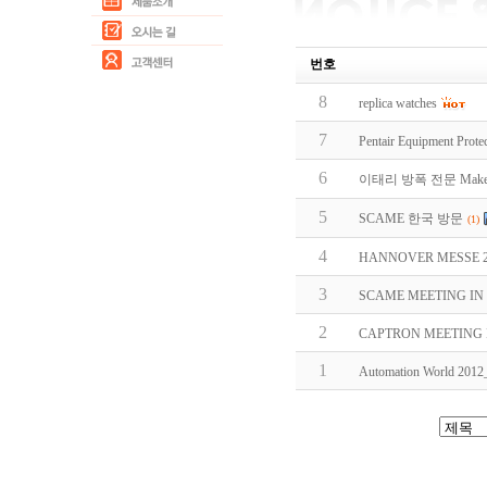
번호
8
replica watches
7
Pentair Equipment Prot
6
이태리 방폭 전문 Maker
5
SCAME 한국 방문
(1)
4
HANNOVER MESSE 2
3
SCAME MEETING IN
2
CAPTRON MEETING 
1
Automation World 20